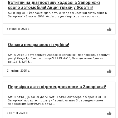
Встигни на діагностику ходової в Запоріжжі
свого автомобіля! Акція тільки у Жовтні!
Акція від СТО Форсаж!!! Діагностика ходової частини автомобіля в
Запоріжжі - Знижка 50%!!! Акція діє до кінця жовтня - встигни...
6 жовтня 2025 р.
Ознаки несправності турбіни!
&#13; Фахівці автосервісу Форсаж в Запоріжжі пропонують звернути
увагу! Якщо Турбіна "капризує"?&#13; &#13; Ось що може бути не
так!&#13; &#13;...
21 квітня 2025 р.
Перевірка авто відеоендоскопом в Запоріжжі!
&#13; &#13; До вашої уваги!!!&#13; &#13; Автосервіс Форсаж СТО в
Запоріжжі повертає послугу - Перевірка авто Відеоендоскопом
поворотним (360°)!&#13; &#13;...
7 квітня 2025 р.