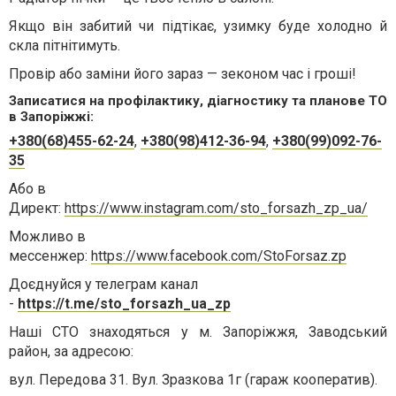
Якщо він забитий чи підтікає, узимку буде холодно й
скла пітнітимуть.
Провір або заміни його зараз — зеконом час і гроші!
Записатися на профілактику, діагностику та планове ТО
в Запоріжжі:
+380(68)455-62-24
,
+380(98)412-36-94
,
+380(99)092-76-
35
Або в
Директ:
https://www.instagram.com/sto_forsazh_zp_ua/
Можливо в
мессенжер:
https://www.facebook.com/StoForsaz.zp
Доєднуйся у телеграм канал
-
https://t.me/sto_forsazh_ua_zp
Наші СТО знаходяться у м. Запоріжжя, Заводський
район, за адресою:⠀
вул. Передова 31. Вул. Зразкова 1г (гараж кооператив).