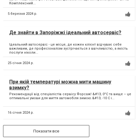
Комплексний...
5 березня 2024 р.
Де знайти в Запоріжжі ідеальний автосервіс?
Ідеальний автосервіс - це місце, де кожен клієнт відчуває себе
важливим, де професіоналізм зустрічається з ввічливістю, а якість
послуги ніколи...
25 січня 2024 р.
При якій температурі можна мити машину
взимку?
Рекомендації від спеціалістів сервісу Форсаж! &#13; 0°C та вище – це
оптимальні умови для миття автомобіля зимою.&#13; -10 С і...
16 січня 2024 р.
Показати все