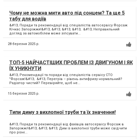
Чому не можна мити авто під сонцем? Та ще 5
табу для водіїв
&#13; Поради та рекомендації від спеціалістів автосервісу Форсаж
Кічкас Запоріжжя!&#13; &#13; &#13; &#13; &#13; Неправильний
догляд за автомобілем може зіпсувати...
28 березня 2025 р.
ТОП-5 НАЙЧАСТІШИХ ПРОБЛЕМ ІЗ ДВИГУНОМ І ЯК
ЇХ УНИКНУТИ
&#13; Рекомендації та поради від спеціалістів сервісу СТО
"Форсаж!&#13; &#13; Перегрів – рівень антифризу нормальний?
Радіатор чистий? Перевіряйте, щоб не...
15 березня 2025 р.
Типи диму з вихлопної труби та їх значення!
&#13; Поради та рекомендації від фахівців автосервісу Форсаж в
Запоріжжі!&#13; &#13; &#13; Дим із вихлопної труби може свідчити
про різні...