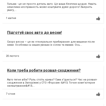
Гальма - це не просто деталь авто. Це ваша безпека щодня. Навіть
невелика несправність може коштувати дуже дорого! Зверніть
увагу,...
1 квітня
Підготуй своє авто до весни!
Скоро весна — це як «генеральне прибирання» для машини після
зими. Особливо в наших умовах із сіллю та ямами. Ось...
20 лютого
Коли треба робити розвал-сходження?
Авто тягне вбік? Руль стоїть криво? Гума з’їдається? Час на розвал-
сходження в Запоріжжі у СТО «Форсаж» &#13; Точне комп’ютерне
налаштування&#13;...
7 січня