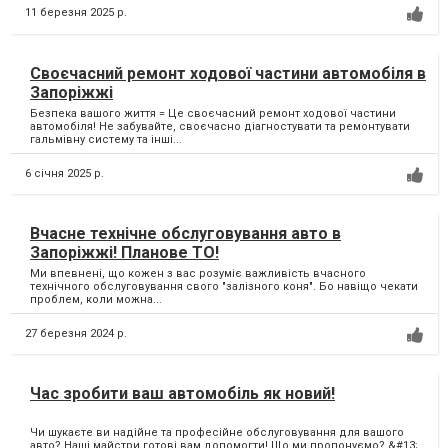
11 березня 2025 р.
Своєчасний ремонт ходової частини автомобіля в
Запоріжжі
Безпека вашого життя = Це своєчасний ремонт ходової частини
автомобіля! Не забувайте, своєчасно діагностувати та ремонтувати
гальмівну систему та інші...
6 січня 2025 р.
Вчасне технічне обслуговування авто в
Запоріжжі! Планове ТО!
Ми впевнені, що кожен з вас розуміє важливість вчасного
технічного обслуговування свого "залізного коня". Бо навіщо чекати
проблем, коли можна...
27 березня 2024 р.
Час зробити ваш автомобіль як новий!
Чи шукаєте ви надійне та професійне обслуговування для вашого
авто? Наші майстри готові вам допомогти! Що ми пропонуємо? &#13;