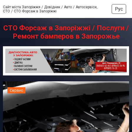
Сайт міста Запоріжжя
Довідник
Авто
Автосервіси,
Рус
СТО
СТО Форсаж в Запоріжжі
СТО Форсаж в Запоріжжі / Послуги /
Ремонт бамперов в Запорожье
Сервис