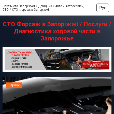
Сайт міста Запоріжжя
Довідник
Авто
Автосервіси,
Рус
СТО
СТО Форсаж в Запоріжжі
СТО Форсаж в Запоріжжі / Послуги /
Диагностика ходовой части в
Запорожье
Сервис